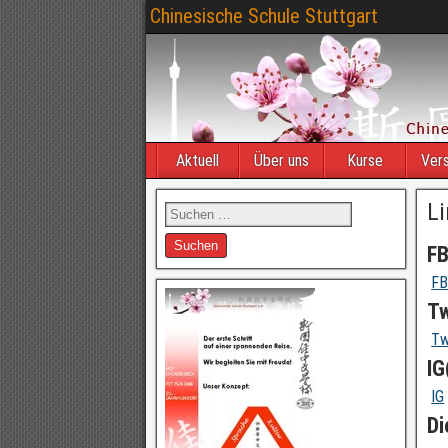
Chinesische Schule Stuttgart
Aktuell
Über uns
Kurse
Vers
L
F
F
Tw
Tw
IG
IG
Di