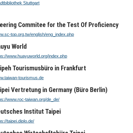
dtbibliothek Stuttgart
eering Commitee for the Test Of Proficiency
w.sc-top.org.tw/english/eng_index.php
uyu World
ps://www.huayuworld.org/index.php
ipeh Tourismusbüro in Frankfurt
w.taiwan-tourismus.de
ipei Vertretung in Germany (Büro Berlin)
ps://www.roc-taiwan.org/de_de/
utsches Institut Taipei
ps://taipei.diplo.de/