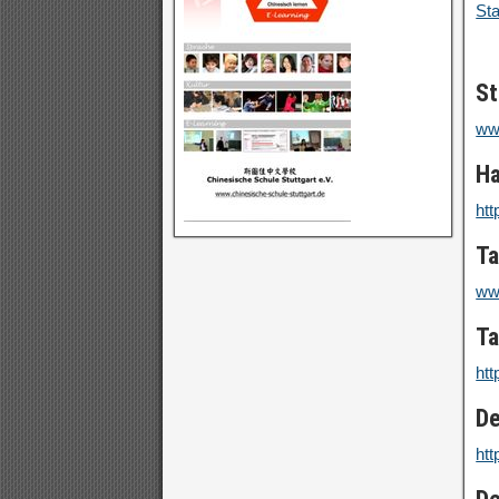
Sta
St
ww
Ha
htt
Ta
ww
Ta
htt
De
htt